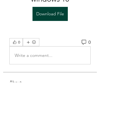
Download File
0
0
Write a comment...
About
Welcome to the group! You can
connect with other members, ge
...
Read more
Members
Eddie Ivan Kaweela
Follow